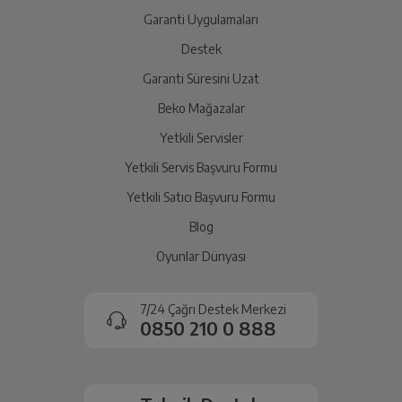
yetkili servise teslim edin.
Garanti Uygulamaları
Destek
Garanti Süresini Uzat
İade Talebiniz Onaylansın
Yetkili servis gerekli kontrolleri sağladıktan sonra İade
Beko Mağazalar
süreciniz tamamlanacaktır.
Yetkili Servisler
Yetkili Servis Başvuru Formu
Ücretiniz İade Edilsin
Yetkili Satıcı Başvuru Formu
Ücret iadesi gerçekleştiğinde SMS ile bilgilendirme
Blog
sağlanacaktır.
Oyunlar Dünyası
Siparişiniz henüz teslim edilmediyse iptal talebinizin
onaylanması sonrasında ücret iadeniz en kısa süre içerisinde
7/24 Çağrı Destek Merkezi
gerçekleşecektir.
0850 210 0 888