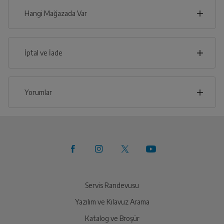
Hangi Mağazada Var
İl
İptal ve İade
İlçe
İptal/İade Talebi Oluşturun
Yorumlar
Siparişlerim sayfasından iade etmek istediğiniz ürünü
bulup, İptal/İade Et’e tıklayarak süreci
başlatabilirsiniz.
Bu ürüne henüz yorum yapılmamış.
Yetkili Servis İade Randevusu
İlk yorumu sen yap!
Oluşturun
Yetkili servis, ürünü adresinizinden teslim almak üzere
sizinle randevu için iletişime geçecektir.
Servis Randevusu
Yazılım ve Kılavuz Arama
Ürünü Yetkili Servise Teslim Edin
Katalog ve Broşür
Ürünü eksiksiz ve hasarsız olarak faturası ile birlikte