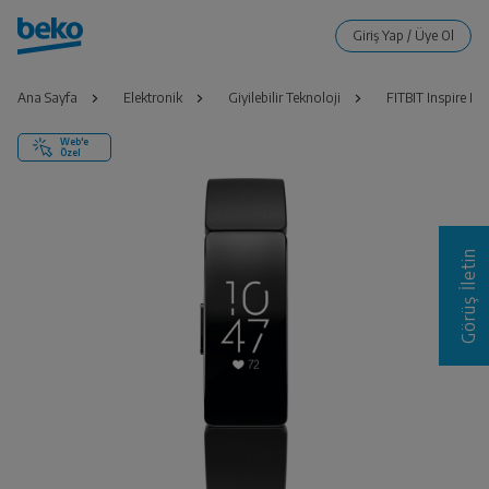
Ana Sayfa
Elektronik
Giyilebilir Teknoloji
FITBIT Inspire HR
Web'e
Özel
Görüş İletin