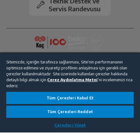
Teknik Destek ve
Servis Randevusu
Sitemizde, içeriğin tarafınıza sağlanması, Site’nin performansının
optimize edilmesi ve ziyaretçi profilinin anlaşılması için gerekli olan
çerezler kullanılmaktadır. Site üzerinde kullanılan çerezler hakkında
detaylı bilgi almak için
Çerez Aydınlatma Metni
’ni incelemenizi rica
ederiz.
Bize Ulaşın
Kişisel Verilerin Korunması
İşlem Rehberi
Tüm Çerezleri Kabul Et
Satış Sözleşmesi
Tüm Çerezleri Reddet
© 2025 beko.com.tr
Çerezleri Yönet