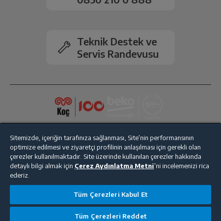
Teknik Destek ve
Servis Randevusu
Sitemizde, içeriğin tarafınıza sağlanması, Site’nin performansının
optimize edilmesi ve ziyaretçi profilinin anlaşılması için gerekli olan
çerezler kullanılmaktadır. Site üzerinde kullanılan çerezler hakkında
detaylı bilgi almak için
Çerez Aydınlatma Metni
’ni incelemenizi rica
ederiz.
Bize Ulaşın
Kişisel Verilerin Korunması
İşlem Rehberi
Tüm Çerezleri Kabul Et
Satış Sözleşmesi
Tüm Çerezleri Reddet