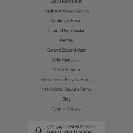
Servis Randevusu
Yazılım ve Kılavuz Arama
Ürünü Yetkili Servise Teslim Edin
Katalog ve Broşür
Ürünü eksiksiz ve hasarsız olarak faturası ile birlikte
yetkili servise teslim edin.
Garanti Uygulamaları
Destek
Garanti Süresini Uzat
İade Talebiniz Onaylansın
Yetkili servis gerekli kontrolleri sağladıktan sonra İade
Beko Mağazalar
süreciniz tamamlanacaktır.
Yetkili Servisler
Yetkili Servis Başvuru Formu
Ücretiniz İade Edilsin
Yetkili Satıcı Başvuru Formu
Ücret iadesi gerçekleştiğinde SMS ile bilgilendirme
Blog
sağlanacaktır.
Oyunlar Dünyası
Siparişiniz henüz teslim edilmediyse iptal talebinizin
onaylanması sonrasında ücret iadeniz en kısa süre içerisinde
7/24 Çağrı Destek Merkezi
gerçekleşecektir.
0850 210 0 888