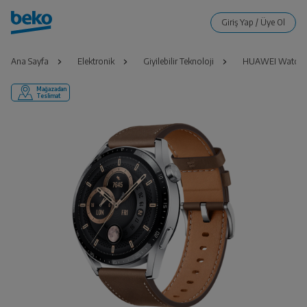
Ana Sayfa
Elektronik
Giyilebilir Teknoloji
HUAWEI Watch G
Mağazadan
Teslimat