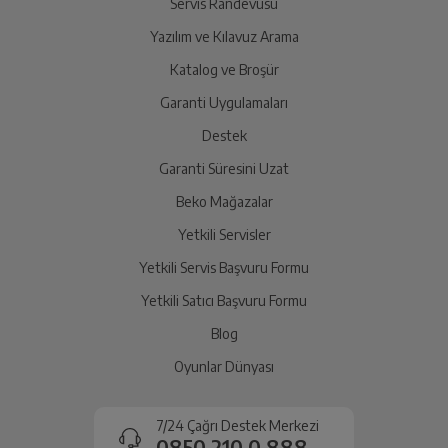
Servis Randevusu
Yazılım ve Kılavuz Arama
Ürünü Yetkili Servise Teslim Edin
Katalog ve Broşür
Ürünü eksiksiz ve hasarsız olarak faturası ile birlikte
yetkili servise teslim edin.
Garanti Uygulamaları
Destek
Garanti Süresini Uzat
İade Talebiniz Onaylansın
Yetkili servis gerekli kontrolleri sağladıktan sonra İade
Beko Mağazalar
süreciniz tamamlanacaktır.
Yetkili Servisler
Yetkili Servis Başvuru Formu
Ücretiniz İade Edilsin
Yetkili Satıcı Başvuru Formu
Ücret iadesi gerçekleştiğinde SMS ile bilgilendirme
Blog
sağlanacaktır.
Oyunlar Dünyası
Siparişiniz henüz teslim edilmediyse iptal talebinizin
onaylanması sonrasında ücret iadeniz en kısa süre içerisinde
7/24 Çağrı Destek Merkezi
gerçekleşecektir.
0850 210 0 888