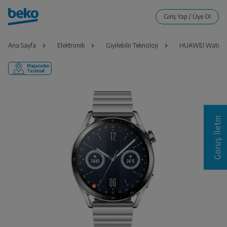
Ana Sayfa
Elektronik
Giyilebilir Teknoloji
HUAWEI Watch G
Mağazadan
Teslimat
Görüş İletin