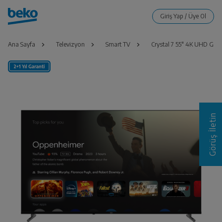
Ana Sayfa
Televizyon
Smart TV
Crystal 7 55" 4K UHD Goog
Görüş İletin