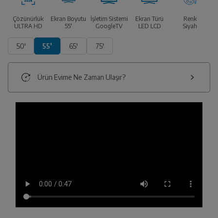
Çözünürlük
Ekran Boyutu
İşletim Sistemi
Ekran Türü
Renk
ULTRA HD
55'
GoogleTV
LED LCD
Siyah
50'
55'
65'
75'
Ürün Evime Ne Zaman Ulaşır?