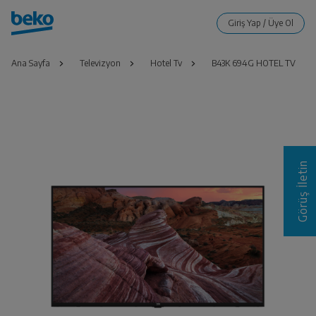
Ana Sayfa
Televizyon
Hotel Tv
B43K 694G HOTEL TV
Görüş İletin