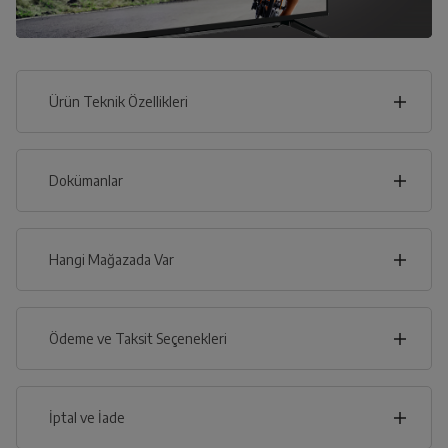
Ürün Teknik Özellikleri
96
cm
Dokümanlar
Ürünün güvenli kurulum ve kullanımı ile ilgili bilgiler ve
işaretlerin açıklamaları kullanma kılavuzlarının ilk bölümünde
verilmiştir.
Hangi Mağazada Var
cm
62
Türkçe
English
İl
Ödeme ve Taksit Seçenekleri
İlçe
Kullanma Kılavuzu
Kredi Kartı
İptal ve İade
Derinlik
Genişlik
Yükseklik
Çoklu Kart ile yapılacak ödemelerde , belirtilen vadeli