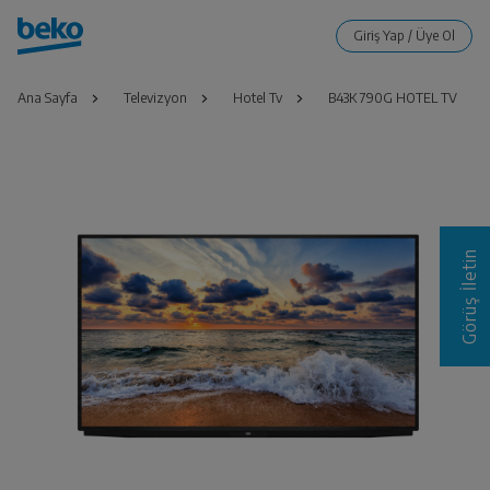
Ana Sayfa
Televizyon
Hotel Tv
B43K 790G HOTEL TV
Görüş İletin