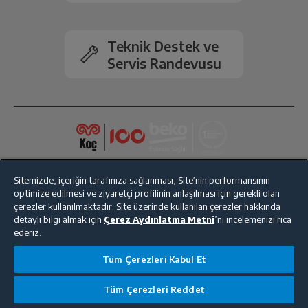
Devrilme Emniyeti
Var
Teknik Destek ve
Ölçüler
Servis Randevusu
Ağırlık: Paketsiz
3.13 kg
Boyut (cm) (GxYxD)
184 mm
Derinlik
98 mm
Sitemizde, içeriğin tarafınıza sağlanması, Site’nin performansının
optimize edilmesi ve ziyaretçi profilinin anlaşılması için gerekli olan
Boyut (cm) (GxYxD)
85 mm
çerezler kullanılmaktadır. Site üzerinde kullanılan çerezler hakkında
detaylı bilgi almak için
Çerez Aydınlatma Metni
’ni incelemenizi rica
ederiz.
Bize Ulaşın
Kişisel Verilerin Korunması
İşlem Rehberi
Tüm Çerezleri Kabul Et
Satış Sözleşmesi
Tüm Çerezleri Reddet
© 2025 beko.com.tr