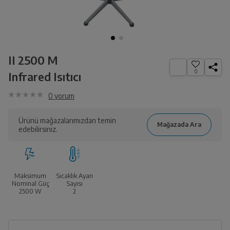
II 2500 M
0
Infrared Isıtıcı
0
yorum
Ürünü mağazalarımızdan temin
edebilirsiniz.
Maksimum
Sıcaklık Ayarı
Nominal Güç
Sayısı
2500
W
2