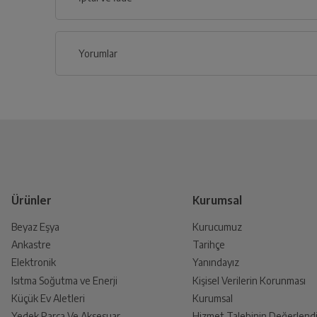
İlçe
Yorumlar
İptal/İade Talebi Oluşturun
Siparişlerim sayfasından iade etmek istediğin
Genel Özellikler
Yetkili Servis İade Randevusu
Super Retina HD
Yetkili servis, ürünü adresinizinden teslim a
Ürünler
Kurumsal
Retina HD
Beyaz Eşya
Kurucumuz
Ankastre
Tarihçe
Ürünü Yetkili Servise Teslim E
Yüz Haritalama
Elektronik
Yanındayız
Ürünü eksiksiz ve hasarsız olarak faturası ile
Isıtma Soğutma ve Enerji
Kişisel Verilerin Korunması
Küçük Ev Aletleri
Kurumsal
Animoji
Yedek Parça Ve Aksesuar
Hizmet Talebinin Değerlendi