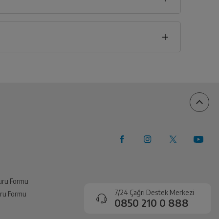
seklik
5
cm
vuru Formu
7/24 Çağrı Destek Merkezi
vuru Formu
0850 210 0 888