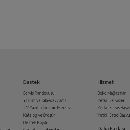
cm
Derinlik
Genişlik
Yük
15
1
cm
7
cm
1
iz ürünü bulup, İptal/İade Et’e tıklayarak süreci başlatabilirsiniz.
Bu ürüne henüz yorum yapılmamış.
İlk yorumu sen yap!
 Oluşturun
Var
lmak üzere sizinle randevu için iletişime geçecektir.
Destek
Hizmet
Var
Servis Randevusu
Beko Mağazalar
Yazılım ve Kılavuz Arama
Yetkili Servisler
din
Var
TV Yazılım İndirme Merkezi
Yetkili Servis Baş
 birlikte yetkili servise teslim edin.
Katalog ve Broşür
Yetkili Satıcı Baş
Destek Kaydı
Var
Daha Fazlası
rilmesi
Garanti Uygulamaları