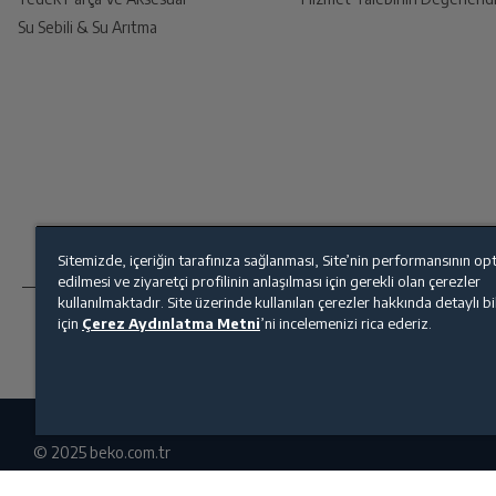
Su Sebili & Su Arıtma
İade Talebiniz Onaylansın
Portre Işığı
Yetkili servis gerekli kontrolleri sağladıkt
Renk
Ücretiniz İade Edilsin
İşletim Sistemi
Ücret iadesi gerçekleştiğinde SMS ile bilgil
Sitemizde, içeriğin tarafınıza sağlanması, Site’nin performansının op
İşletim Sistemi Versionu
edilmesi ve ziyaretçi profilinin anlaşılması için gerekli olan çerezler
Siparişiniz henüz teslim edilmediyse iptal talebinizin onay
kullanılmaktadır. Site üzerinde kullanılan çerezler hakkında detaylı b
için
Çerez Aydınlatma Metni
’ni incelemenizi rica ederiz.
İşlemci
Ekran Boyutu
© 2025 beko.com.tr
Ekran Çözünürlüğü