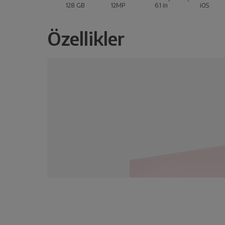
128 GB
12MP
6.1
in
iOS
Özellikler