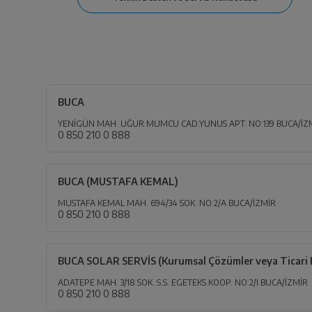
BUCA
YENİGÜN MAH. UĞUR MUMCU CAD.YUNUS APT. NO:139 BUCA/İZ
0 850 210 0 888
BUCA (MUSTAFA KEMAL)
MUSTAFA KEMAL MAH. 694/34 SOK. NO:2/A BUCA/İZMİR
0 850 210 0 888
BUCA SOLAR SERVİS (Kurumsal Çözümler veya Ticari K
ADATEPE MAH. 3/18 SOK. S.S. EGETEKS.KOOP. NO:2/I BUCA/İZMİR
0 850 210 0 888