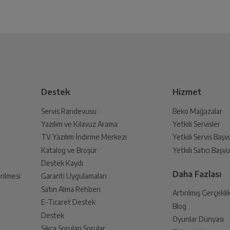
Destek
Hizmet
Servis Randevusu
Beko Mağazalar
Yazılım ve Kılavuz Arama
Yetkili Servisler
TV Yazılım İndirme Merkezi
Yetkili Servis Baş
Katalog ve Broşür
Yetkili Satıcı Baş
Destek Kaydı
Daha Fazlası
rilmesi
Garanti Uygulamaları
Satın Alma Rehberi
Artırılmış Gerçekli
E-Ticaret Destek
Blog
Destek
Oyunlar Dünyası
Sıkça Sorulan Sorular