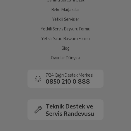
İade Talebiniz Onaylansın
Yetkili servis gerekli kontrolleri sağladıktan sonra İade
Beko Mağazalar
süreciniz tamamlanacaktır.
Yetkili Servisler
Yetkili Servis Başvuru Formu
Ücretiniz İade Edilsin
Yetkili Satıcı Başvuru Formu
Ücret iadesi gerçekleştiğinde SMS ile bilgilendirme
Blog
sağlanacaktır.
Oyunlar Dünyası
Siparişiniz henüz teslim edilmediyse iptal talebinizin
onaylanması sonrasında ücret iadeniz en kısa süre içerisinde
7/24 Çağrı Destek Merkezi
gerçekleşecektir.
0850 210 0 888
Teknik Destek ve
Servis Randevusu