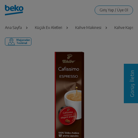
Ana Sayfa
Küçük Ev Aletleri
Kahve Makinesi
Kahve Kapsül
Mağazadan
Teslimat
Görüş İletin