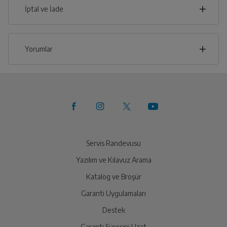
İptal ve İade
İlçe
İptal/İade Talebi Oluşturun
Yorumlar
Siparişlerim sayfasından iade etmek istediğiniz ürünü
bulup, İptal/İade Et’e tıklayarak süreci
başlatabilirsiniz.
Bu ürüne henüz yorum yapılmamış.
Yetkili Servis İade Randevusu
İlk yorumu sen yap!
Oluşturun
Yetkili servis, ürünü adresinizinden teslim almak üzere
sizinle randevu için iletişime geçecektir.
Servis Randevusu
Yazılım ve Kılavuz Arama
Ürünü Yetkili Servise Teslim Edin
Katalog ve Broşür
Ürünü eksiksiz ve hasarsız olarak faturası ile birlikte
yetkili servise teslim edin.
Garanti Uygulamaları
Destek
Garanti Süresini Uzat