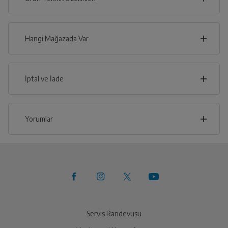
Genel Özelikler
Hangi Mağazada Var
Yakıt Cinsi
Elektrik
İl
İptal ve İade
İlçe
İptal/İade Talebi Oluşturun
Yorumlar
Siparişlerim sayfasından iade etmek istediğiniz ürünü
bulup, İptal/İade Et’e tıklayarak süreci
başlatabilirsiniz.
Bu ürüne henüz yorum yapılmamış.
Yetkili Servis İade Randevusu
İlk yorumu sen yap!
Oluşturun
Yetkili servis, ürünü adresinizinden teslim almak üzere
sizinle randevu için iletişime geçecektir.
Servis Randevusu