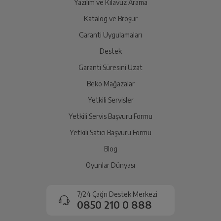
Yazılım ve Kılavuz Arama
Ürünü Yetkili Servise Teslim Edin
Katalog ve Broşür
Ürünü eksiksiz ve hasarsız olarak faturası ile birlikte
yetkili servise teslim edin.
Garanti Uygulamaları
Destek
Garanti Süresini Uzat
İade Talebiniz Onaylansın
Yetkili servis gerekli kontrolleri sağladıktan sonra İade
Beko Mağazalar
süreciniz tamamlanacaktır.
Yetkili Servisler
Yetkili Servis Başvuru Formu
Ücretiniz İade Edilsin
Yetkili Satıcı Başvuru Formu
Ücret iadesi gerçekleştiğinde SMS ile bilgilendirme
Blog
sağlanacaktır.
Oyunlar Dünyası
Siparişiniz henüz teslim edilmediyse iptal talebinizin
onaylanması sonrasında ücret iadeniz en kısa süre içerisinde
7/24 Çağrı Destek Merkezi
gerçekleşecektir.
0850 210 0 888