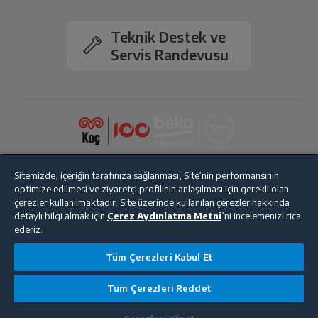
Teknik Destek ve
Servis Randevusu
Sitemizde, içeriğin tarafınıza sağlanması, Site’nin performansının
optimize edilmesi ve ziyaretçi profilinin anlaşılması için gerekli olan
çerezler kullanılmaktadır. Site üzerinde kullanılan çerezler hakkında
detaylı bilgi almak için
Çerez Aydınlatma Metni
’ni incelemenizi rica
ederiz.
Bize Ulaşın
Kişisel Verilerin Korunması
İşlem Rehberi
Tüm Çerezleri Kabul Et
Satış Sözleşmesi
Tüm Çerezleri Reddet
© 2025 beko.com.tr