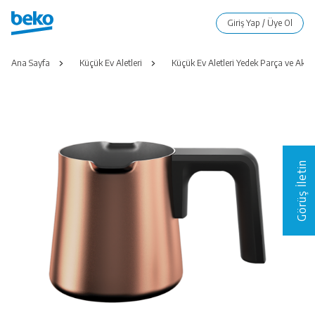
Ana Sayfa
Küçük Ev Aletleri
Küçük Ev Aletleri Yedek Parça ve Akse
Görüş İletin