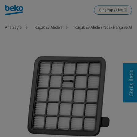
Ana Sayfa
Küçük Ev Aletleri
Küçük Ev Aletleri Yedek Parça ve Akse
Görüş İletin