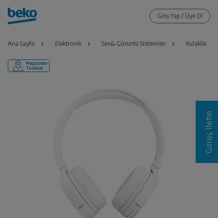
Ana Sayfa
Elektronik
Ses& Görüntü Sistemleri
Kulaklık
Mağazadan
Teslimat
Görüş İletin