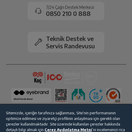
onaylanması sonrasında ücret iadeniz en kısa süre içerisinde
7/24 Çağrı Destek Merkezi
gerçekleşecektir.
0850 210 0 888
Teknik Destek ve
Servis Randevusu
Sitemizde, içeriğin tarafınıza sağlanması, Site’nin performansının
optimize edilmesi ve ziyaretçi profilinin anlaşılması için gerekli olan
çerezler kullanılmaktadır. Site üzerinde kullanılan çerezler hakkında
Bize Ulaşın
Kişisel Verilerin Korunması
İşlem Rehberi
detaylı bilgi almak için
Çerez Aydınlatma Metni
’ni incelemenizi rica