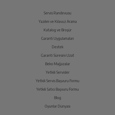
Yetkili servis, ürünü adresinizinden teslim almak üzere
sizinle randevu için iletişime geçecektir.
Servis Randevusu
Yazılım ve Kılavuz Arama
Ürünü Yetkili Servise Teslim Edin
Katalog ve Broşür
Ürünü eksiksiz ve hasarsız olarak faturası ile birlikte
yetkili servise teslim edin.
Garanti Uygulamaları
Destek
Garanti Süresini Uzat
İade Talebiniz Onaylansın
Yetkili servis gerekli kontrolleri sağladıktan sonra İade
Beko Mağazalar
süreciniz tamamlanacaktır.
Yetkili Servisler
Yetkili Servis Başvuru Formu
Ücretiniz İade Edilsin
Yetkili Satıcı Başvuru Formu
Ücret iadesi gerçekleştiğinde SMS ile bilgilendirme
Blog
sağlanacaktır.
Oyunlar Dünyası
Siparişiniz henüz teslim edilmediyse iptal talebinizin