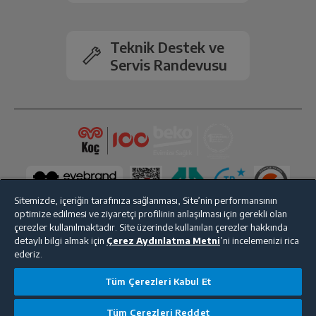
Teknik Destek ve
Servis Randevusu
Sitemizde, içeriğin tarafınıza sağlanması, Site’nin performansının
optimize edilmesi ve ziyaretçi profilinin anlaşılması için gerekli olan
çerezler kullanılmaktadır. Site üzerinde kullanılan çerezler hakkında
detaylı bilgi almak için
Çerez Aydınlatma Metni
’ni incelemenizi rica
ederiz.
Bize Ulaşın
Kişisel Verilerin Korunması
İşlem Rehberi
Tüm Çerezleri Kabul Et
Satış Sözleşmesi
© 2025 beko.com.tr
Tüm Çerezleri Reddet