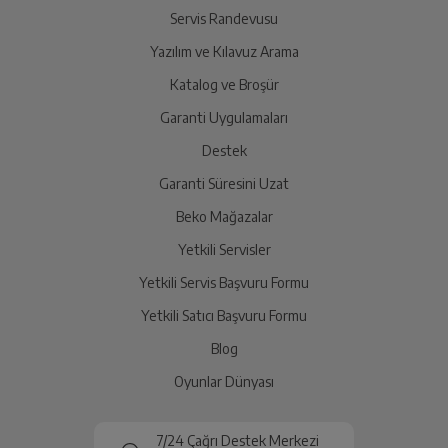
Servis Randevusu
Kulaklık Tipi
Kablosuz Kulak İçi Kulaklık
Yazılım ve Kılavuz Arama
Ürünü Yetkili Servise Teslim Edin
Katalog ve Broşür
Ürünü eksiksiz ve hasarsız olarak faturası ile birlikte
Ürün Rengi
Beyaz
yetkili servise teslim edin.
Garanti Uygulamaları
Destek
Mikrofon
Var
Garanti Süresini Uzat
İade Talebiniz Onaylansın
Bluetooth
Var
Yetkili servis gerekli kontrolleri sağladıktan sonra İade
Beko Mağazalar
süreciniz tamamlanacaktır.
Yetkili Servisler
Yetkili Servis Başvuru Formu
Ücretiniz İade Edilsin
Yetkili Satıcı Başvuru Formu
Ücret iadesi gerçekleştiğinde SMS ile bilgilendirme
Blog
sağlanacaktır.
Oyunlar Dünyası
Siparişiniz henüz teslim edilmediyse iptal talebinizin
onaylanması sonrasında ücret iadeniz en kısa süre içerisinde
7/24 Çağrı Destek Merkezi
gerçekleşecektir.