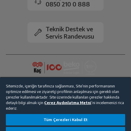
0850 210 0 888
Teknik Destek ve
Servis Randevusu
Sitemizde, içeriğin tarafınıza sağlanması, Site’nin performansının
optimize edilmesi ve ziyaretçi profilinin anlaşılması için gerekli olan
çerezler kullanılmaktadır. Site üzerinde kullanılan çerezler hakkında
detaylı bilgi almak için
Çerez Aydınlatma Metni
’ni incelemenizi rica
ederiz.
Bize Ulaşın
Kişisel Verilerin Korunması
İşlem Rehberi
Tüm Çerezleri Kabul Et
Satış Sözleşmesi