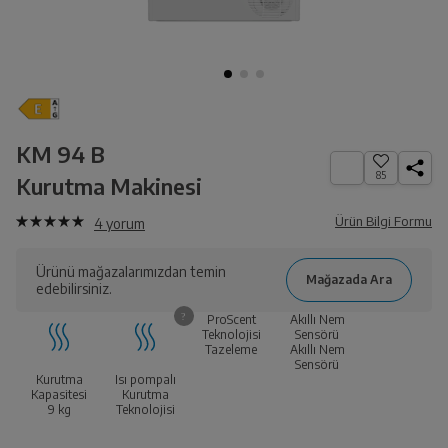
KM 94 B
85
Kurutma Makinesi
Ürün Bilgi Formu
4
yorum
Ürünü mağazalarımızdan temin
edebilirsiniz.
ProScent
Akıllı Nem
Teknolojisi
Sensörü
Tazeleme
Akıllı Nem
Sensörü
Kurutma
Isı pompalı
Kapasitesi
Kurutma
9
kg
Teknolojisi