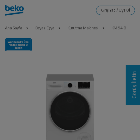
Ana Sayfa
Beyaz Eşya
Kurutma Makinesi
KM 94 B
Görüş İletin