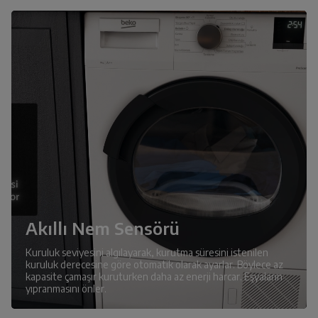
Akıllı Nem Sensörü
Kuruluk seviyesini algılayarak, kurutma süresini istenilen
kuruluk derecesine göre otomatik olarak ayarlar. Böylece az
kapasite çamaşır kuruturken daha az enerji harcar. Eşyaların
yıpranmasını önler.