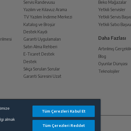
Servis Randevusu
Beko Mağazalar
n ürünler olabilir.
Yazılım ve Kılavuz Arama
Yetkili Servisler
din
ol ediniz.
TV Yazılım İndirme Merkezi
Yetkili Servis Baş
 birlikte yetkili servise teslim edin.
Katalog ve Broşür
Yetkili Satıcı Baş
Destek Kaydı
Daha Fazlası
rilmesi
Garanti Uygulamaları
Satın Alma Rehberi
Artırılmış Gerçekli
E-Ticaret Destek
Blog
an sonra İade süreciniz tamamlanacaktır.
Destek
Oyunlar Dünyası
Sıkça Sorulan Sorular
Teknolojiler
Garanti Süresini Uzat
endirme sağlanacaktır.
timize
Tüm Çerezleri Kabul Et
lanması sonrasında ücret iadeniz en kısa süre içerisinde gerçekleşecektir.
ilgi almak
Tüm Çerezleri Reddet