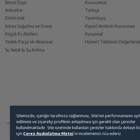
Beyaz Eşya
Kurucumuz
Uyumlu modeller arasında internet sitemizde satışta olmaya
Ankastre
Tarihçe
Ürünü Yetkili Servise Teslim E
Lütfen bu aksesuarın, ürününüz ile uyumlu olduğunu kontr
Elektronik
Yanındayız
Ürünü eksiksiz ve hasarsız olarak faturası ile
Isıtma Soğutma ve Enerji
Kişisel Verilerin Korunması
Küçük Ev Aletleri
Kurumsal
Yedek Parça Ve Aksesuar
Hizmet Talebinin Değerlendi
Su Sebili & Su Arıtma
İade Talebiniz Onaylansın
Yetkili servis gerekli kontrolleri sağladıkt
Ücretiniz İade Edilsin
Ücret iadesi gerçekleştiğinde SMS ile bilgil
Sitemizde, içeriğin tarafınıza sağlanması, Site’nin performansının op
edilmesi ve ziyaretçi profilinin anlaşılması için gerekli olan çerezler
Siparişiniz henüz teslim edilmediyse iptal talebinizin onay
kullanılmaktadır. Site üzerinde kullanılan çerezler hakkında detaylı b
için
Çerez Aydınlatma Metni
’ni incelemenizi rica ederiz.