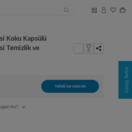
i Koku Kapsülü
i Temizlik ve
57
Görüş İletin
 uygun mu?