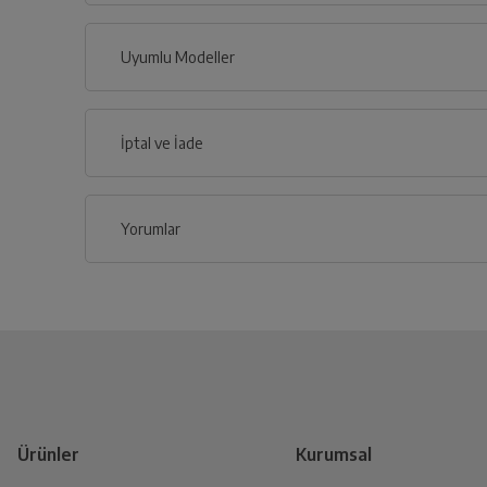
Uyumlu Modeller
İptal ve İade
Yorumlar
İptal/İade Talebi Oluşturun
Siparişlerim sayfasından iade etmek istediğin
KM 91 BMG
KM 91 B
Yetkili Servis İade Randevusu
Yetkili servis, ürünü adresinizinden teslim a
Ürünler
Kurumsal