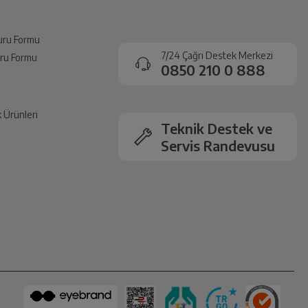
Bu ürün benim cihazım için uygun mu?
vuru Formu
7/24 Çağrı Destek Merkezi
vuru Formu
0850 210 0 888
k Ürünleri
Teknik Destek ve
Servis Randevusu