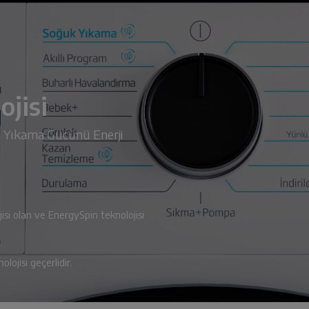
ojisi
Yıkama Gücünü Enerji
si olan ve EnergySpin teknolojisi
ojisi geçerlidir.