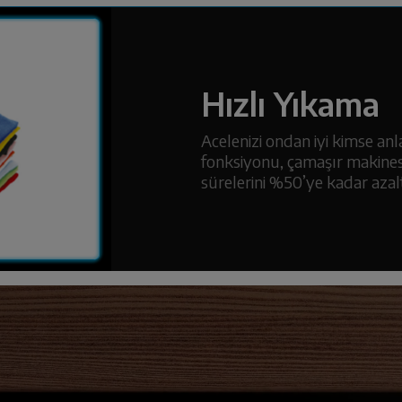
Hızlı Yıkama
Acelenizi ondan iyi kimse an
fonksiyonu, çamaşır makines
sürelerini %50’ye kadar azaltı