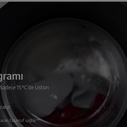
gramı
 Sadece 15°C’de Üstün
ratır:
ran tasarruf sağlar.**