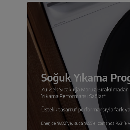
Soğuk Yıkama Pro
Yüksek Sıcaklığa Maruz Bırakılmadan
Yıkama Performansı Sağlar*
Üstelik tasarruf performansıyla fark ya
Enerjide %82’ye, suda %55’e, zamanda %31’e va