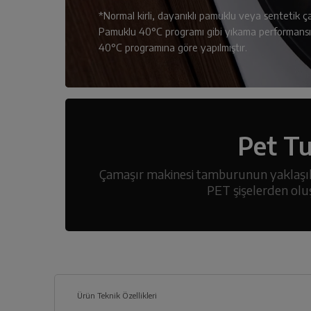
*Normal kirli, dayanıklı pamuklu veya sentetik çam
Pamuklu 40°C programı gibi yıkama performansı 
40°C programına göre yapılmıştır.
Pet T
Çamaşır makinesi tamburunun yaklaşı
PET şişelerden ol
Ürün Teknik Özellikleri