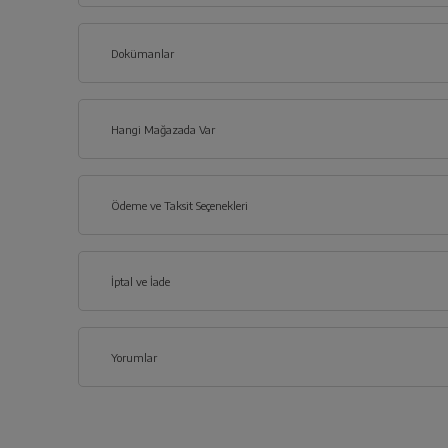
Dokümanlar
Ürünün güvenli kurulum ve kullanımı ile ilgili bilgiler ve işaretlerin a
Hangi Mağazada Var
İl
Ödeme ve Taksit Seçenekleri
Enerji Etik
İlçe
Kredi Kartı
İptal ve İade
Konfor ve Güvenlik
Çoklu Kart ile yapılacak ödemelerde , belirtilen vadeli taksit
Ürün Bilg
Kredi Seçenekleri
Yorumlar
İptal/İade Talebi Oluşturun
Gösterge Tipi
Nasıl Kullanılır?
Siparişlerim sayfasından iade etmek istediğin
Banka
Tek Çekim
2 Taks
Havale / EFT
Program Takip Göstergesi