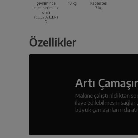
çeviriminde
10
kg
Kapasitesi
enerji verimlilik
7
kg
sınıfı
(EU_2021_EP)
D
Özellikler
Artı Çamaşı
Makine çalıştırıldıktan s
ilave edilebilmesini sağla
büyük çamaşırların da atıl