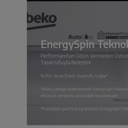
EnergySpin Teknol
Performanstan Ödün Vermeden Üstün 
Tasarrufuyla Birleştirir
%35'e Varan Enerji Tasarrufu Sağlar*
*Beko çamaşır makinelerinin EnergySpin teknoloji
olmayan versiyonu arasındaki kıyaslamadır.
*Paneldeki işaretli programlarda EnergySpinTeknol