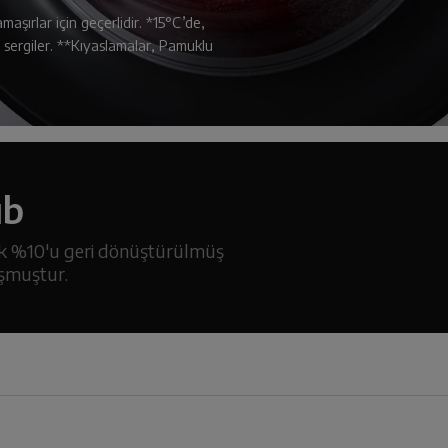
aşırlar için geçerlidir. *15°C’de,
sergiler. **Kıyaslamalar, Pamuklu
ub
k %10'u geri dönüştürülmüş
uşmuştur.