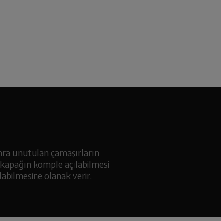
r
onra unutulan çamaşırların
r ,kapağın komple açılabilmesi
abilmesine olanak verir.