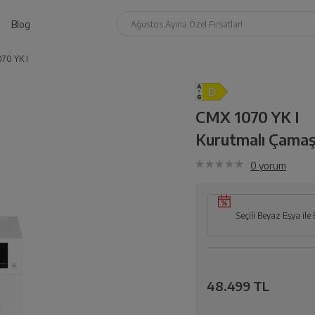
Blog
Ağustos Ayına Özel Fırsatlar!
70 YK I
CMX 1070 YK I
Kurutmalı Çamaş
0
yorum
Seçili Beyaz Eşya ile 
48.499 TL