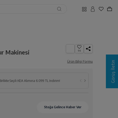
ır Makinesi
44
Ürün Bilgi Formu
Görüş İletin
Seçili Beyaz E
Birlikte Seçili KEA Alımına 6.099 TL İndirim!
İndirim!