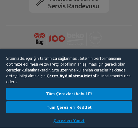
taksitlendirebilirsiniz.
Servis Randevusu
Ödeme linki gönderilen cep telefonuna gelen
Garanti parolanızı giriniz ve alışverişinizi güvenle
'Doğrulama Kodu Gönder' butonuna tıklayınız.
tamamlayın.
Gelen doğrulama koduna 'Doğrula' olarak
bastıktan sonra 'Alışverişi Tamamla' butonuna
tıklayınız.
Ödeme iletilen link üzerinden kredi kartı ile 1
saat içerisinde gerçekleştirilmelidir.
1 saat içerisinde ödeme tamamlanmadığında
sipariş iptal olacak ve ayrılan stok rezervasyonu
kaldırılacaktır.
Sitemizde, içeriğin tarafınıza sağlanması, Site’nin performansının
optimize edilmesi ve ziyaretçi profilinin anlaşılması için gerekli olan
çerezler kullanılmaktadır. Site üzerinde kullanılan çerezler hakkında
detaylı bilgi almak için
Çerez Aydınlatma Metni
’ni incelemenizi rica
ederiz.
Bize Ulaşın
Kişisel Verilerin Korunması
İşlem Rehberi
Tüm Çerezleri Kabul Et
Satış Sözleşmesi
Tüm Çerezleri Reddet
© 2025 beko.com.tr
Çerezleri Yönet