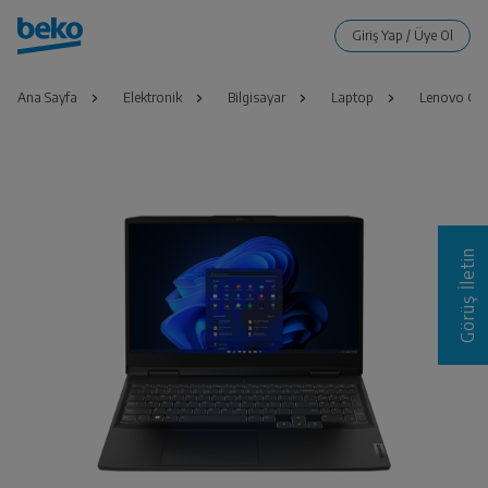
Ana Sayfa
Elektronik
Bilgisayar
Laptop
Lenovo Gam
Görüş İletin