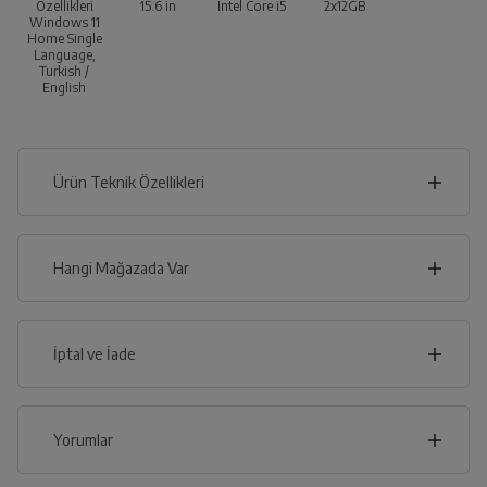
Özellikleri
15.6
in
Intel Core i5
2x12GB
Windows 11
Home Single
Language,
Turkish /
English
Ürün Teknik Özellikleri
2
cm
Hangi Mağazada Var
İl
İptal ve İade
cm
36
İlçe
İptal/İade Talebi Oluşturun
Yorumlar
Siparişlerim sayfasından iade etmek istediğiniz ürünü
bulup, İptal/İade Et’e tıklayarak süreci
başlatabilirsiniz.