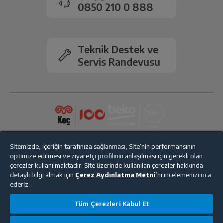
0850 210 0 888
İşletim Sistemi
MAC OS
Teknik Destek ve
İşlemci Özellikleri
M3
Servis Randevusu
Pil Ömrü
18 saate kadar
Bluetooth
Var
Ekran Kartı Özellikleri
8 çekirdekli
Sitemizde, içeriğin tarafınıza sağlanması, Site’nin performansının
optimize edilmesi ve ziyaretçi profilinin anlaşılması için gerekli olan
Ürün Rengi
Midnight
çerezler kullanılmaktadır. Site üzerinde kullanılan çerezler hakkında
detaylı bilgi almak için
Çerez Aydınlatma Metni
’ni incelemenizi rica
ederiz.
Ölçüler
Bize Ulaşın
Kişisel Verilerin Korunması
İşlem Rehberi
Tüm Çerezleri Kabul Et
Satış Sözleşmesi
Derinlik
21.5 cm