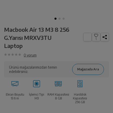
Macbook Air 13 M3 8 256
G.Yarısı MRXV3TU
1
Laptop
0
yorum
Ürünü mağazalarımızdan temin
edebilirsiniz.
Ekran Boyutu
İşlemci Tipi
RAM Kapasitesi
Harddisk
13.6
in
M3
8 GB
Kapasitesi
256 GB