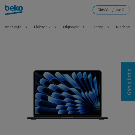
Ana Sayfa
Elektronik
Bilgisayar
Laptop
Macbook Ai
Görüş İletin