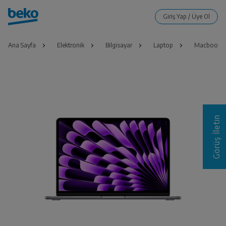
Ana Sayfa
Elektronik
Bilgisayar
Laptop
Macbook Ai
Görüş İletin