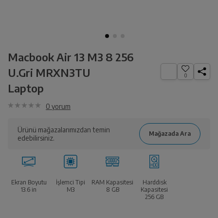
Macbook Air 13 M3 8 256
U.Gri MRXN3TU
0
Laptop
0
yorum
Ürünü mağazalarımızdan temin
edebilirsiniz.
Ekran Boyutu
İşlemci Tipi
RAM Kapasitesi
Harddisk
13.6
in
M3
8 GB
Kapasitesi
256 GB