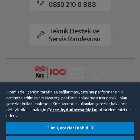
0850 210 0 888
İşletim Sistemi
MAC OS
Teknik Destek ve
İşlemci Özellikleri
M3
Servis Randevusu
Pil Ömrü
18 saate kadar
Bluetooth
Var
Ekran Kartı Özellikleri
8 çekirdekli
Sitemizde, içeriğin tarafınıza sağlanması, Site’nin performansının
optimize edilmesi ve ziyaretçi profilinin anlaşılması için gerekli olan
Ürün Rengi
Space Gray
çerezler kullanılmaktadır. Site üzerinde kullanılan çerezler hakkında
detaylı bilgi almak için
Çerez Aydınlatma Metni
’ni incelemenizi rica
ederiz.
Ölçüler
Bize Ulaşın
Kişisel Verilerin Korunması
İşlem Rehberi
Tüm Çerezleri Kabul Et
Satış Sözleşmesi
Derinlik
21.5 cm