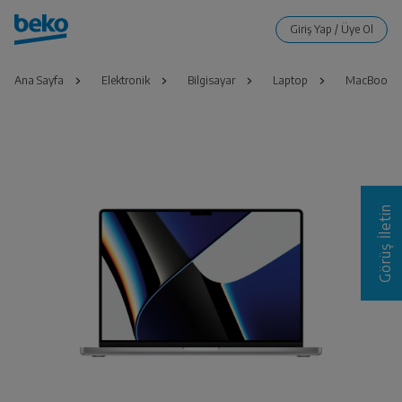
Ana Sayfa
Elektronik
Bilgisayar
Laptop
MacBook Pr
Görüş İletin