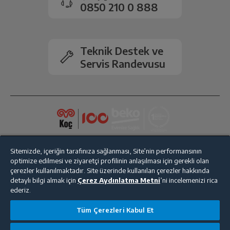
0850 210 0 888
HDMI
Var
Teknik Destek ve
İşlemci Özellikleri
M1 Pro
Servis Randevusu
Bluetooth
Var
Ürün Rengi
Gümüş
Ölçüler
Sitemizde, içeriğin tarafınıza sağlanması, Site’nin performansının
optimize edilmesi ve ziyaretçi profilinin anlaşılması için gerekli olan
Derinlik
24.8 cm
çerezler kullanılmaktadır. Site üzerinde kullanılan çerezler hakkında
detaylı bilgi almak için
Çerez Aydınlatma Metni
’ni incelemenizi rica
ederiz.
Boyut (cm) (GxYxD)
35.6 cm
Bize Ulaşın
Kişisel Verilerin Korunması
İşlem Rehberi
Tüm Çerezleri Kabul Et
Satış Sözleşmesi
Boyut (cm) (GxYxD)
1.7 cm