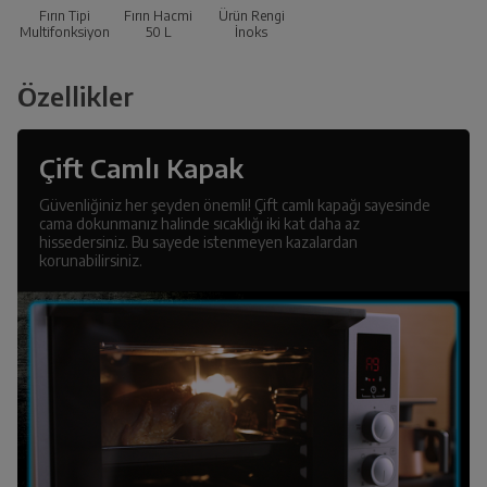
Fırın Tipi
Fırın Hacmi
Ürün Rengi
Multifonksiyon
50
L
İnoks
Özellikler
Çift Camlı Kapak
Güvenliğiniz her şeyden önemli! Çift camlı kapağı sayesinde
cama dokunmanız halinde sıcaklığı iki kat daha az
hissedersiniz. Bu sayede istenmeyen kazalardan
korunabilirsiniz.