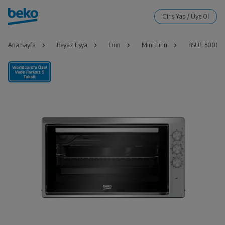
Ana Sayfa
Beyaz Eşya
Fırın
Mini Fırın
BSUF 5000 