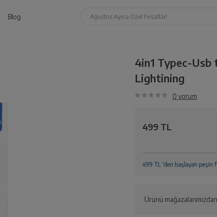
Blog
Ağustos Ayına Özel Fırsatlar!
4in1 Typec-Usb 
Lightining
0
yorum
499 TL
Ürünü mağazalarımızdan 