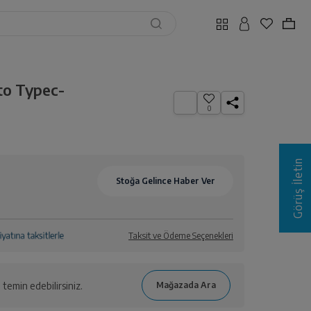
to Typec-
0
Görüş İletin
Taksit ve Ödeme Seçenekleri
temin edebilirsiniz.