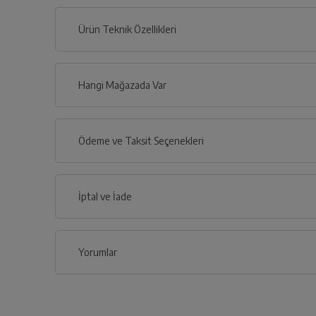
Ürün Teknik Özellikleri
Hangi Mağazada Var
İl
Ödeme ve Taksit Seçenekleri
İlçe
Kredi Kartı
İptal ve İade
Çoklu Kart ile yapılacak ödemelerde , belirtilen v
Kredi Seçenekleri
Yorumlar
İptal/İade Talebi Oluşturun
Nasıl Kullanılır?
Siparişlerim sayfasından iade etmek istediğin
Banka
Tek Çekim
Havale / EFT