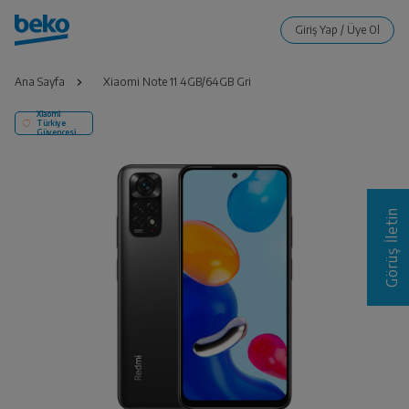
Ana Sayfa
Xiaomi Note 11 4GB/64GB Gri
Xiaomi
Türkiye
Güvencesi
Görüş İletin