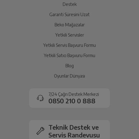
Destek
Garanti Süresini Uzat
İade Talebiniz Onaylansın
Yetkili servis gerekli kontrolleri sağladıktan sonra İade
Beko Mağazalar
süreciniz tamamlanacaktır.
Yetkili Servisler
Yetkili Servis Başvuru Formu
Ücretiniz İade Edilsin
Yetkili Satıcı Başvuru Formu
Ücret iadesi gerçekleştiğinde SMS ile bilgilendirme
Blog
sağlanacaktır.
Oyunlar Dünyası
Siparişiniz henüz teslim edilmediyse iptal talebinizin
onaylanması sonrasında ücret iadeniz en kısa süre içerisinde
7/24 Çağrı Destek Merkezi
gerçekleşecektir.
0850 210 0 888
Teknik Destek ve
Servis Randevusu