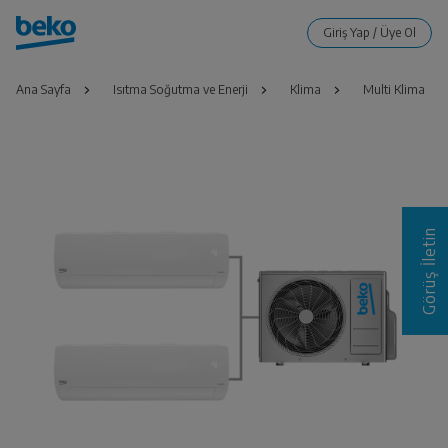
Ana Sayfa
Isıtma Soğutma ve Enerji
Klima
Multi Klima
Görüş İletin