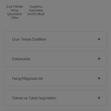
Özel Filtreler
Soğutma
Kolay
Kapasitesi
Çıkarılabilir
24000 Btu/h
Filtre
Ürün Teknik Özellikleri
100
cm
Dokümanlar
Ürünün güvenli kurulum ve kullanımı ile ilgili bilgiler ve
işaretlerin açıklamaları kullanma kılavuzlarının ilk bölümünde
verilmiştir.
Hangi Mağazada Var
cm
35
Türkçe
English
İl
Ödeme ve Taksit Seçenekleri
İlçe