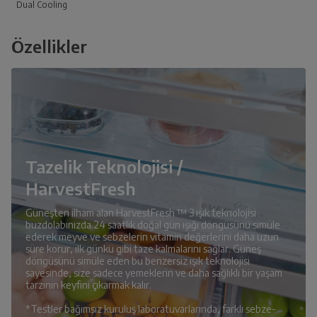
Dual Cooling
Özellikler
Tazelik Teknolojisi /
HarvestFresh
Güneşten ilham alan HarvestFresh ™ 3 ışık teknolojisi
buzdolabınızda 24 saatlik doğal gün ışığı döngüsünü simüle
ederek meyve ve sebzelerin vitamin değerlerini daha uzun
süre korur, ilk günkü gibi taze kalmalarını sağlar. Güneş
döngüsünü simüle eden bu benzersiz ışık teknolojisi
sayesinde, size sadece yemeklerin ve daha sağlıklı bir yaşam
tarzının keyfini çıkarmak kalır.
*Testler bağımsız kuruluş laboratuvarlarında, farklı sebze-