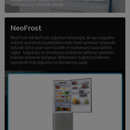
saklanması için ideal bir alandır.
NeoFrost
NeoFrost ikili NoFrost soğutma teknolojisi, iki ayrı soğutma
sistemi sayesinde buzdolabınızdaki nemi optimum seviyede
tutarak daha uzun süre tazelik ve maksimum hava kalitesi
sağlar. Soğutucu ve dondurucu bölmede saklanan gıdaların
kokuları birbirine karışmaz. Birbirinden bağımsız bölmeler
sayesinde hızlı soğutma ve dondurma yapar.