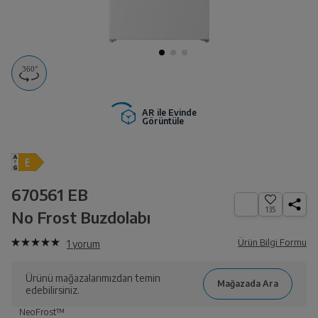
AR ile Evinde
Görüntüle
670561 EB
135
No Frost Buzdolabı
Ürün Bilgi Formu
1
yorum
Ürünü mağazalarımızdan temin
edebilirsiniz.
NeoFrost™