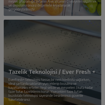
meyve grupları için Vitamin A ve Vitamin C seviyeleri ölçülerek
ve depolama öncesi değerlerle kıyaslanarak
gerçekleştirilmiştir.
Tazelik Teknolojisi / Ever Fresh +
EverFresh+ teknolojisi hassas bir nem kontrolü sağlarken,
ideal şartlarda saklanan yiyeceklerin bozulma ve
bayatlamasını erteler. Yeşil sebze ve meyveleri 3 kata kadar
taze tutar tazeliklerini korur. Yiyecekleri taze tutan
buzdolabı teknolojisi sayesinde besinlerinizi güvenle
tüketebilirsiniz.