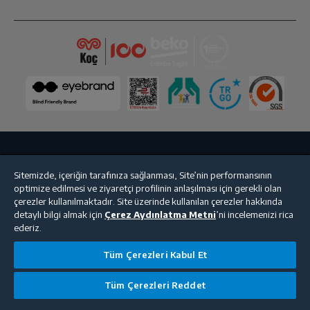
Ses Seviyesi
38 dBA
Toplam Hacim (L)
514 L
Ses Seviyesi Sınıfı
C
Soğutucu Bölme Özellikleri
Bize Ulaşın
Kişisel Verilerin Korunması
İşlem Rehberi
Soğutma Sistemi
No Frost
Sitemizde, içeriğin tarafınıza sağlanması, Site’nin performansının
optimize edilmesi ve ziyaretçi profilinin anlaşılması için gerekli olan
Satış Sözleşmesi
çerezler kullanılmaktadır. Site üzerinde kullanılan çerezler hakkında
Hızlı Soğutma
Var
detaylı bilgi almak için
Çerez Aydınlatma Metni
’ni incelemenizi rica
© 2025 beko.com.tr
ederiz.
Soğutucu Bölme Fanı
Var
Tüm Çerezleri Kabul Et
Tüm Çerezleri Reddet
EverFresh+ Teknolojisi
Var