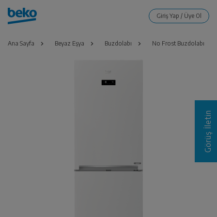
Ana Sayfa
Beyaz Eşya
Buzdolabı
No Frost Buzdolabı
Görüş İletin