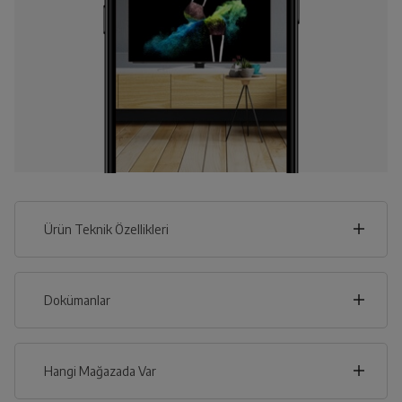
Ürün Teknik Özellikleri
70
cm
Dokümanlar
Ürünün güvenli kurulum ve kullanımı ile ilgili bilgiler ve
işaretlerin açıklamaları kullanma kılavuzlarının ilk bölümünde
verilmiştir.
Hangi Mağazada Var
cm
192