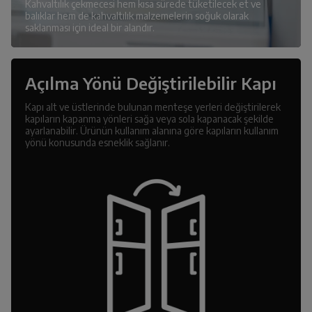
Kahvaltılık çekmecesi hem kısa sürede tüketilecek et ve
balıklar hem de kahvaltılık malzemelerin soğuk olarak
saklanması için ideal bir alandır.
Açılma Yönü Değiştirilebilir Kapı
Kapı alt ve üstlerinde bulunan menteşe yerleri değiştirilerek
kapıların kapanma yönleri sağa veya sola kapanacak şekilde
ayarlanabilir. Ürünün kullanım alanına göre kapıların kullanım
yönü konusunda esneklik sağlanır.