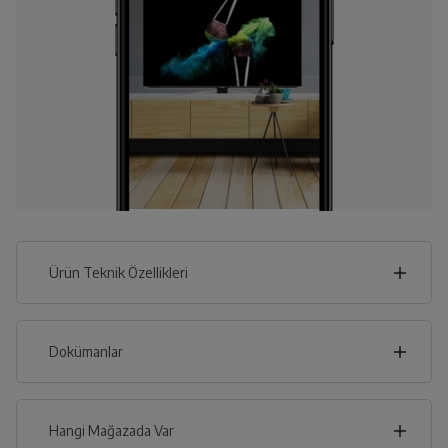
Ürün Teknik Özellikleri
70
cm
Dokümanlar
Ürünün güvenli kurulum ve kullanımı ile ilgili bilgiler ve
işaretlerin açıklamaları kullanma kılavuzlarının ilk bölümünde
verilmiştir.
Hangi Mağazada Var
cm