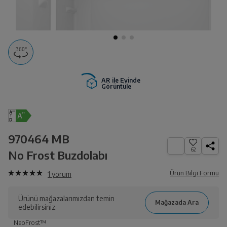
AR ile Evinde
Görüntüle
970464 MB
62
No Frost Buzdolabı
Ürün Bilgi Formu
1
yorum
Ürünü mağazalarımızdan temin
edebilirsiniz.
NeoFrost™