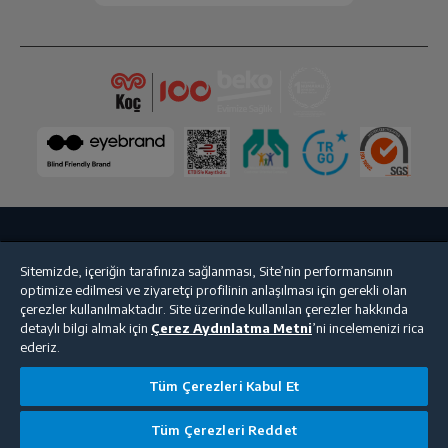
Soğutucu Bölme Özellikleri
Soğutma Sistemi
No Frost
Soğutucu Bölme Net Hacmi
313 L
(L)
Soğutucu Bölme Fanı
Var
Bize Ulaşın
Kişisel Verilerin Korunması
İşlem Rehberi
Kahvaltılık Çekmecesi
Var
Sitemizde, içeriğin tarafınıza sağlanması, Site’nin performansının
optimize edilmesi ve ziyaretçi profilinin anlaşılması için gerekli olan
Satış Sözleşmesi
çerezler kullanılmaktadır. Site üzerinde kullanılan çerezler hakkında
Dondurucu Bölme Özellikleri
detaylı bilgi almak için
Çerez Aydınlatma Metni
’ni incelemenizi rica
© 2025 beko.com.tr
ederiz.
Tüm Çerezleri Kabul Et
Buzluk Tipi
Kapaklı buzluk
Tüm Çerezleri Reddet
Dondurucu Bölme Net
93 L