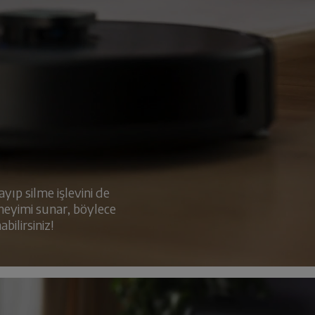
ıp silme işlevini de
eneyimi sunar, böylece
bilirsiniz!