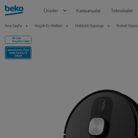
Ürünler
Kampanyalar
Teknolojiler
Ana Sayfa
Küçük Ev Aletleri
Elektrikli Süpürge
Robot Süpür
30 Gün
Koşulsuz İade