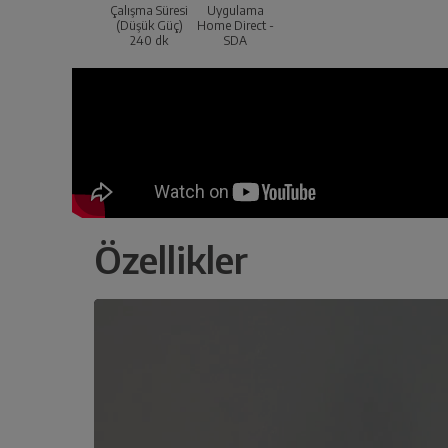
Çalışma Süresi
Uygulama
(Düşük Güç)
Home Direct -
240 dk
SDA
Özellikler