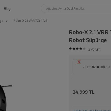
Blog
Ağustos Ayına Özel Fırsatlar!
ge
Robo-X 2.1 VRR 72314 VB
Robo-X 2.1 VRR
Robot Süpürge
2
yorum
74 cm üzeri Soğutucu
24.999 TL