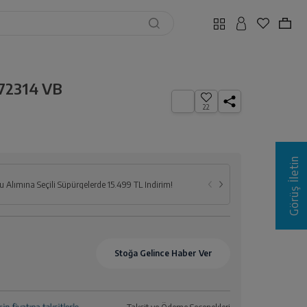
 72314 VB
22
Görüş İletin
Seçili Ankastr
 Alımına Seçili Süpürgelerde 15.499 TL İndirim!
İndirim !