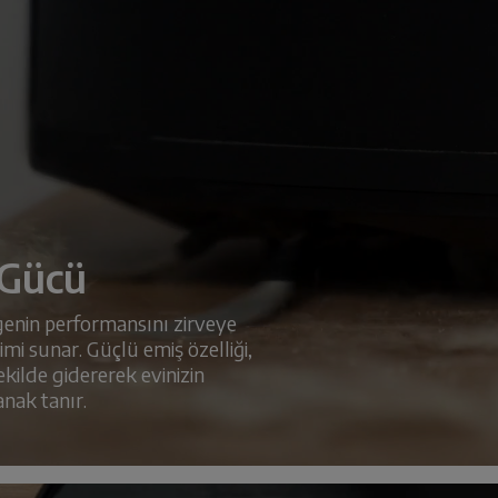
 Gücü
enin performansını zirveye
yimi sunar. Güçlü emiş özelliği,
 şekilde gidererek evinizin
nak tanır.