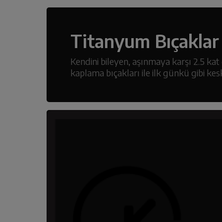
Titanyum Bıçaklar
Kendini bileyen, aşınmaya karşı 2.5 ka
kaplama bıçakları ile ilk günkü gibi kesk