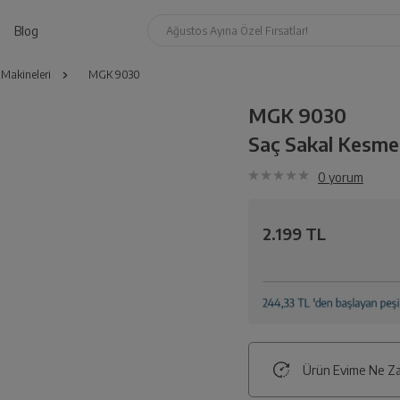
Blog
Ağustos Ayına Özel Fırsatlar!
Makineleri
MGK 9030
MGK 9030
Saç Sakal Kesme
0
yorum
2.199 TL
Ürün Evime Ne Za