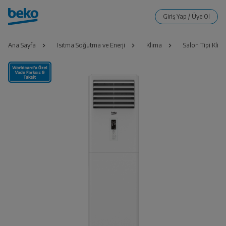
Ana Sayfa
Isıtma Soğutma ve Enerji
Klima
Salon Tipi Klim