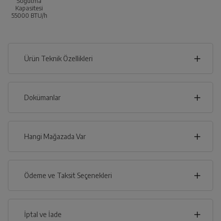
Soğutma
Kapasitesi
55000
BTU/h
Ürün Teknik Özellikleri
58
cm
Dokümanlar
Ürünün güvenli kurulum ve kullanımı ile ilgili bilgiler ve
işaretlerin açıklamaları kullanma kılavuzlarının ilk bölümünde
verilmiştir.
Hangi Mağazada Var
cm
191
Türkçe
English
İl
Ödeme ve Taksit Seçenekleri
İlçe
Kullanma Kılavuzu
Kredi Kartı
İptal ve İade
Derinlik
Genişlik
Yükseklik