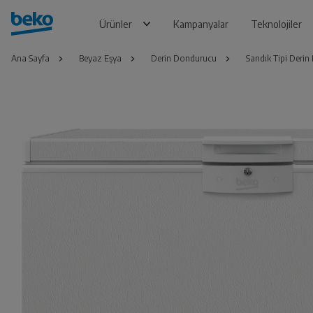
Ürünler
Kampanyalar
Teknolojiler
Ana Sayfa
Beyaz Eşya
Derin Dondurucu
Sandık Tipi Deri