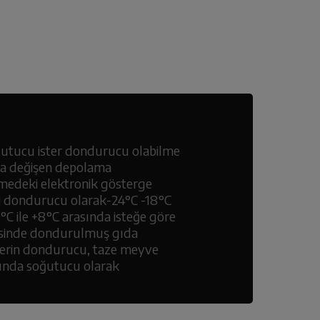
oğutucu ister dondurucu olabilme
da değişen depolama
ölmedeki elektronik gösterge
ri dondurucu olarak-24°C -18°C
C ile +8°C arasında isteğe göre
ayesinde dondurulmuş gıda
 derin dondurucu, taze meyve
ğında soğutucu olarak