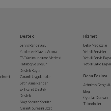
Beyaz Deri Desenli
Bu ürüne henüz yorum yapılmamış.
İlk yorumu sen yap!
 Oluşturun
Joker Dondurucu
lmak üzere sizinle randevu için iletişime geçecektir.
Yatay
Destek
Hizmet
Servis Randevusu
Beko Mağazalar
3 Light & Pot
Yazılım ve Kılavuz Arama
Yetkili Servisler
din
TV Yazılım İndirme Merkezi
Yetkili Servis Baş
 birlikte yetkili servise teslim edin.
Katalog ve Broşür
Yetkili Satıcı Baş
Mekanik
Destek Kaydı
Daha Fazlası
rilmesi
Garanti Uygulamaları
Satın Alma Rehberi
LED
Artırılmış Gerçekli
E-Ticaret Destek
Blog
an sonra İade süreciniz tamamlanacaktır.
Destek
Oyunlar Dünyası
Var
Sıkça Sorulan Sorular
Teknolojiler
Garanti Süresini Uzat