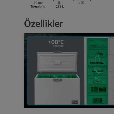
Bölme
(L)
LED
Teknolojisi
298
L
Özellikler