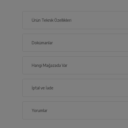
Ürün Teknik Özellikleri
Dokümanlar
Ürünün güvenli kurulum ve kullanımı ile ilgili bilgiler ve işa
Hangi Mağazada Var
Türkçe
İl
İptal ve İade
Kullanma 
İlçe
Yorumlar
Genel Özellikler
İptal/İade Talebi Oluşturun
Siparişlerim sayfasından iade etmek istediğin