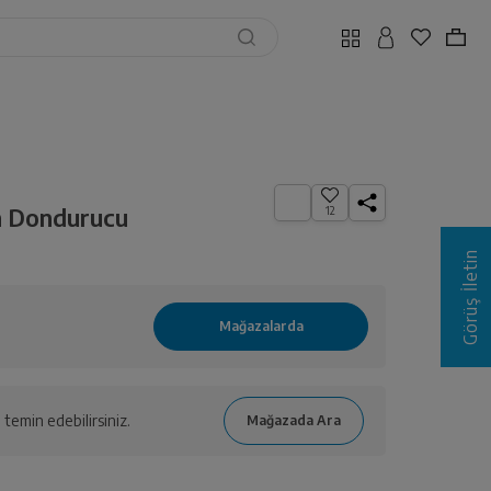
in Dondurucu
12
Görüş İletin
temin edebilirsiniz.