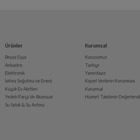
Ürün Rengi
Yetkili Servis İade Randevusu
Dondurucu Yeri
Yetkili servis, ürünü adresinizinden teslim a
Ürün Tipi
Ürünler
Kurumsal
Beyaz Eşya
Kurucumuz
Elektronik Gösterge
Ankastre
Tarihçe
Ürünü Yetkili Servise Teslim E
Elektronik
Yanındayız
Ürünü eksiksiz ve hasarsız olarak faturası ile
Isıtma Soğutma ve Enerji
Kişisel Verilerin Korunması
Kontrol Sistemi
Küçük Ev Aletleri
Kurumsal
Yedek Parça Ve Aksesuar
Hizmet Talebinin Değerlendi
Su Sebili & Su Arıtma
Aydınlatma Tipi
İade Talebiniz Onaylansın
Yetkili servis gerekli kontrolleri sağladıkt
Kapı Kilidi