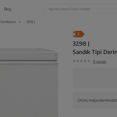
Blog
Ağustos Ayına Özel Fırsatlar!
n Dondurucu
3298 J
3298 J
Sandık Tipi Der
0
yorum
Ürünü mağazalarımızdan 