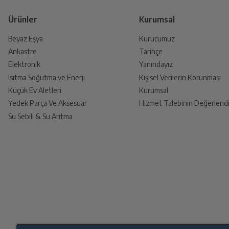
Ürünler
Kurumsal
Renk
Beyaz Eşya
Kurucumuz
Ankastre
Tarihçe
Ürünü Yetkili Servise Teslim E
Çıkış Gücü
Elektronik
Yanındayız
Ürünü eksiksiz ve hasarsız olarak faturası ile
Isıtma Soğutma ve Enerji
Kişisel Verilerin Korunması
Küçük Ev Aletleri
Kurumsal
Giriş Gücü
Yedek Parça Ve Aksesuar
Hizmet Talebinin Değerlendi
Su Sebili & Su Arıtma
İade Talebiniz Onaylansın
Hızlı Şarj desteği
Yetkili servis gerekli kontrolleri sağladıkt
Kablo Tipi
Ücretiniz İade Edilsin
Ücret iadesi gerçekleştiğinde SMS ile bilgil