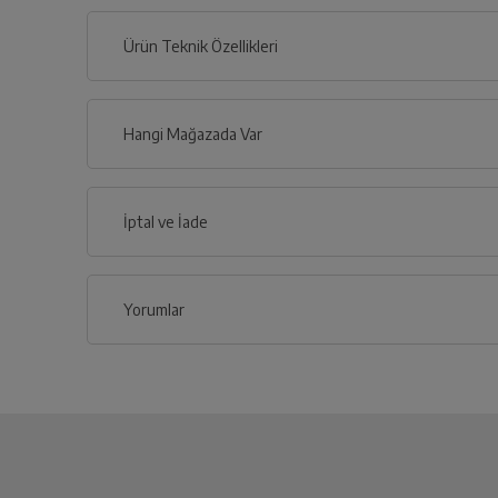
Ürün Teknik Özellikleri
Hangi Mağazada Var
İl
İptal ve İade
İlçe
Yorumlar
İptal/İade Talebi Oluşturun
Siparişlerim sayfasından iade etmek istediğin
Genel Özellikler
Yetkili Servis İade Randevusu
Ağırlık (gr)
Yetkili servis, ürünü adresinizinden teslim a