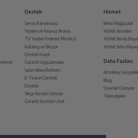
Destek
Hizmet
Siyah
Servis Randevusu
Beko Mağazalar
Yazılım ve Kılavuz Arama
Yetkili Servisler
din
5 V
TV Yazılım İndirme Merkezi
Yetkili Servis Baş
 birlikte yetkili servise teslim edin.
Katalog ve Broşür
Yetkili Satıcı Baş
Destek Kaydı
100-240 V
Daha Fazlası
rilmesi
Garanti Uygulamaları
Satın Alma Rehberi
Artırılmış Gerçekli
Var
E-Ticaret Destek
Blog
an sonra İade süreciniz tamamlanacaktır.
Destek
Oyunlar Dünyası
Sıkça Sorulan Sorular
USB Type-C
Teknolojiler
Garanti Süresini Uzat
endirme sağlanacaktır.