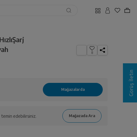
ızlıŞarj
yah
8
Görüş İletin
temin edebilirsiniz.