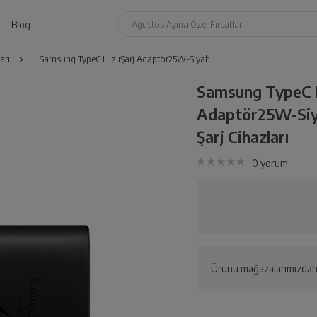
Blog
Ağustos Ayına Özel Fırsatlar!
arı
Samsung TypeC HızlıŞarj Adaptör25W-Siyah
Samsung TypeC H
Adaptör25W-Si
Şarj Cihazları
0
yorum
Ürünü mağazalarımızdan 