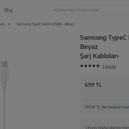
Blog
Ağustos Ayına Özel Fırsatlar!
arı
Samsung TypeC Kablo (25W) - Beyaz
Samsung TypeC 
Beyaz
Şarj Kabloları
1
yorum
699 TL
Ürünü mağazalarımızdan 