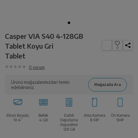
Casper VIA S40 4-128GB
Tablet Koyu Gri
0
Tablet
0
yorum
Ürünü mağazalarımızdan temin
edebilirsiniz.
Ekran Boyutu
Bellek
Dahili
Arka Kamera
Ön Kamera
10.4”
4 GB
Depolama
8 MP
5MP
Kapasitesi
128 GB