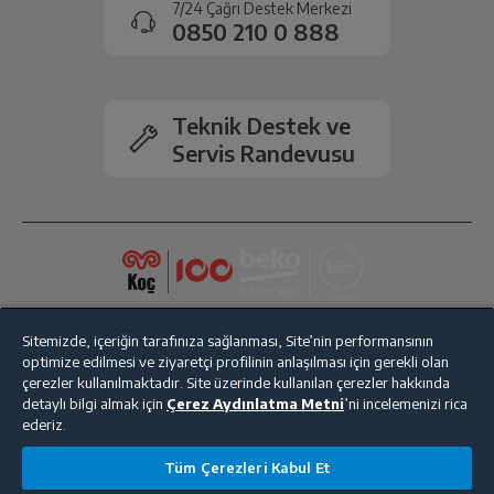
7/24 Çağrı Destek Merkezi
Ekran Boyutu
8.0"
gerçekleşecektir.
0850 210 0 888
Bellek
2 GB
Teknik Destek ve
Ekran Çözünürlüğü
1280x800 pixel
Servis Randevusu
Harici Depolama Kapasitesi
512GB’a kadar microSD
Dahili Depolama Kapasitesi
16 GB
Kablosuz Ağ
Var
Sitemizde, içeriğin tarafınıza sağlanması, Site’nin performansının
optimize edilmesi ve ziyaretçi profilinin anlaşılması için gerekli olan
3G
Var
çerezler kullanılmaktadır. Site üzerinde kullanılan çerezler hakkında
detaylı bilgi almak için
Çerez Aydınlatma Metni
’ni incelemenizi rica
ederiz.
MicroSD Kart Girişi
Var
Bize Ulaşın
Kişisel Verilerin Korunması
İşlem Rehberi
Tüm Çerezleri Kabul Et
Satış Sözleşmesi
Bluetooth
Var