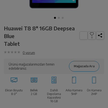
Huawei T8 8" 16GB Deepsea
Blue
0
Tablet
0
yorum
Ürünü mağazalarımızdan temin
edebilirsiniz.
Ekran Boyutu
Bellek
Dahili
Arka Kamera
Ön Kamera
8.0"
2 GB
Depolama
5MP
2MP
Kapasitesi
16 GB