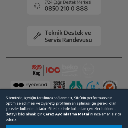
7/24 Çağrı Destek Merkezi
Ekran Çözünürlüğü
2160 x 1620
gerçekleşecektir.
0850 210 0 888
Dahili Depolama Kapasitesi
128 GB
Teknik Destek ve
Kablosuz Ağ
Var
Servis Randevusu
Hoparlör
Var
Mikrofon
Var
Arka Kamera
8MP
Sitemizde, içeriğin tarafınıza sağlanması, Site’nin performansının
optimize edilmesi ve ziyaretçi profilinin anlaşılması için gerekli olan
çerezler kullanılmaktadır. Site üzerinde kullanılan çerezler hakkında
detaylı bilgi almak için
Çerez Aydınlatma Metni
’ni incelemenizi rica
Bize Ulaşın
Kişisel Verilerin Korunması
İşlem Rehberi
ederiz.
Satış Sözleşmesi