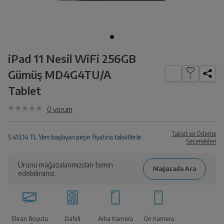
iPad 11 Nesil WiFi 256GB
Gümüş MD4G4TU/A
1
Tablet
0
yorum
Taksit ve Ödeme
Seçenekleri
Ürünü mağazalarımızdan temin
edebilirsiniz.
Ekran Boyutu
Dahili
Arka Kamera
Ön Kamera