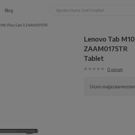
Blog
Ağustos Ayına Özel Fırsatlar!
 M10 Plus Gen 3 ZAAM0175TR
Lenovo Tab M10 
ZAAM0175TR
Tablet
0
yorum
Ürünü mağazalarımızdan 