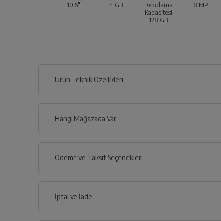
10.6"
4 GB
Depolama
8 MP
Kapasitesi
128 GB
Ürün Teknik Özellikleri
Hangi Mağazada Var
İl
Ödeme ve Taksit Seçenekleri
İlçe
Kredi Kartı
İptal ve İade
Çoklu Kart ile yapılacak ödemelerde , belirtilen v