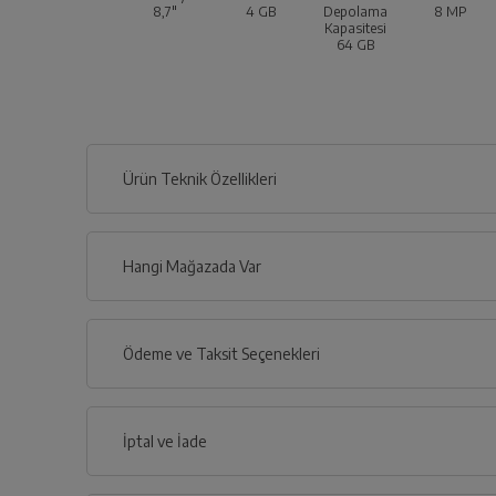
8,7"
4 GB
Depolama
8 MP
Kapasitesi
64 GB
Ürün Teknik Özellikleri
Hangi Mağazada Var
İl
Ödeme ve Taksit Seçenekleri
İlçe
Kredi Kartı
İptal ve İade
Çoklu Kart ile yapılacak ödemelerde , belirtilen v