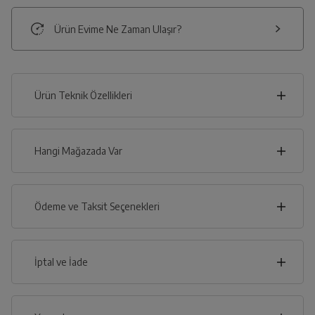
Ürün Evime Ne Zaman Ulaşır?
Ürün Teknik Özellikleri
25
cm
Hangi Mağazada Var
İl
Ödeme ve Taksit Seçenekleri
cm
17
İlçe
Kredi Kartı
İptal ve İade
Çoklu Kart ile yapılacak ödemelerde , belirtilen vadeli
taksit seçenekleri kullanılamayacaktır.
Kredi Seçenekleri
İptal/İade Talebi Oluşturun