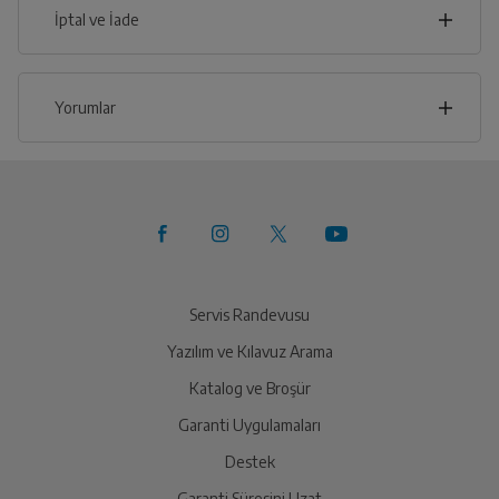
İptal ve İade
İlçe
İptal/İade Talebi Oluşturun
Yorumlar
Siparişlerim sayfasından iade etmek istediğiniz ürünü
bulup, İptal/İade Et’e tıklayarak süreci
başlatabilirsiniz.
Bu ürüne henüz yorum yapılmamış.
Yetkili Servis İade Randevusu
İlk yorumu sen yap!
Oluşturun
Yetkili servis, ürünü adresinizinden teslim almak üzere
sizinle randevu için iletişime geçecektir.
Servis Randevusu
Yazılım ve Kılavuz Arama
Ürünü Yetkili Servise Teslim Edin
Katalog ve Broşür
Ürünü eksiksiz ve hasarsız olarak faturası ile birlikte
yetkili servise teslim edin.
Garanti Uygulamaları
Destek
Garanti Süresini Uzat