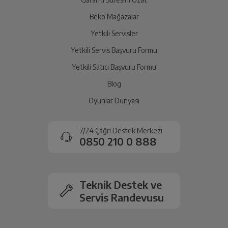
İade Talebiniz Onaylansın
Yetkili servis gerekli kontrolleri sağladıktan sonra İade
Beko Mağazalar
süreciniz tamamlanacaktır.
Yetkili Servisler
Yetkili Servis Başvuru Formu
Ücretiniz İade Edilsin
Yetkili Satıcı Başvuru Formu
Ücret iadesi gerçekleştiğinde SMS ile bilgilendirme
Blog
sağlanacaktır.
Oyunlar Dünyası
Siparişiniz henüz teslim edilmediyse iptal talebinizin
onaylanması sonrasında ücret iadeniz en kısa süre içerisinde
7/24 Çağrı Destek Merkezi
gerçekleşecektir.
0850 210 0 888
Teknik Destek ve
Servis Randevusu