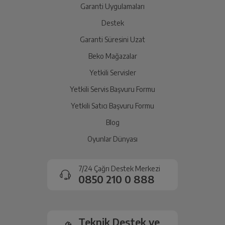
yetkili servise teslim edin.
Garanti Uygulamaları
Destek
Garanti Süresini Uzat
İade Talebiniz Onaylansın
Yetkili servis gerekli kontrolleri sağladıktan sonra İade
Beko Mağazalar
süreciniz tamamlanacaktır.
Yetkili Servisler
Yetkili Servis Başvuru Formu
Ücretiniz İade Edilsin
Yetkili Satıcı Başvuru Formu
Ücret iadesi gerçekleştiğinde SMS ile bilgilendirme
Blog
sağlanacaktır.
Oyunlar Dünyası
Siparişiniz henüz teslim edilmediyse iptal talebinizin
onaylanması sonrasında ücret iadeniz en kısa süre içerisinde
7/24 Çağrı Destek Merkezi
gerçekleşecektir.
0850 210 0 888
Teknik Destek ve