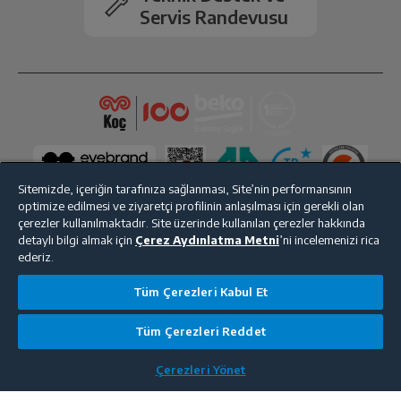
Servis Randevusu
Sitemizde, içeriğin tarafınıza sağlanması, Site’nin performansının
optimize edilmesi ve ziyaretçi profilinin anlaşılması için gerekli olan
çerezler kullanılmaktadır. Site üzerinde kullanılan çerezler hakkında
detaylı bilgi almak için
Çerez Aydınlatma Metni
’ni incelemenizi rica
ederiz.
Bize Ulaşın
Kişisel Verilerin Korunması
İşlem Rehberi
Tüm Çerezleri Kabul Et
Satış Sözleşmesi
© 2025 beko.com.tr
Tüm Çerezleri Reddet
Çerezleri Yönet