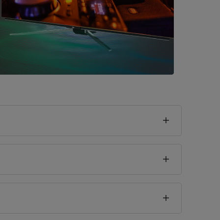
Deutsch
seklik
8
cm