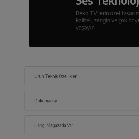
Ses Teknoloj
Beko TV'lerin özel tasarıml
kaliteli, zengin ve çok boy
yaşayın.
Ürün Teknik Özellikleri
Dokümanlar
Ürünün güvenli kurulum ve kullanımı ile ilgili bilgiler ve işa
Hangi Mağazada Var
Türkçe
İl