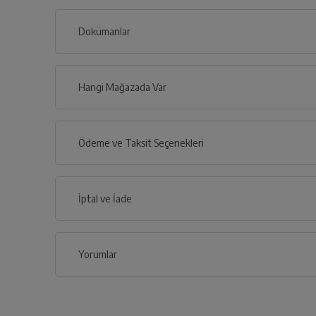
Dokümanlar
Ürünün güvenli kurulum ve kullanımı ile ilgili bilgiler ve işa
Hangi Mağazada Var
Türkçe
İl
Ödeme ve Taksit Seçenekleri
Kullanma 
İlçe
Kredi Kartı
İptal ve İade
Çoklu Kart ile yapılacak ödemelerde , belirtilen v
Uygunluk
Kredi Seçenekleri
Yorumlar
İptal/İade Talebi Oluşturun
Nasıl Kullanılır?
Siparişlerim sayfasından iade etmek istediğin
Havale / EFT