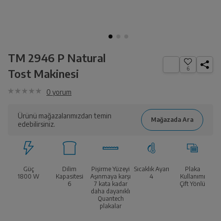
TM 2946 P Natural
6
Tost Makinesi
0
yorum
Ürünü mağazalarımızdan temin
edebilirsiniz.
Güç
Dilim
Pişirme Yüzeyi
Sıcaklık Ayarı
Plaka
1800
W
Kapasitesi
Aşınmaya karşı
4
Kullanımı
6
7 kata kadar
Çift Yönlü
daha dayanıklı
Quantech
plakalar