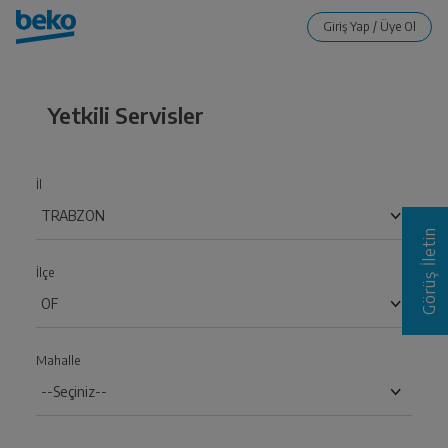
Yetkili Servisler
İl
Görüş İletin
İlçe
Mahalle